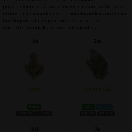
principalmente por sus efectos calmantes. Si estás
en busca de variedades de cannabis indica, entonces
has llegado a la página correcta, ya que aquí
encontrarás una lista completa de ellas.
14e
3bs
14er
3 Osos OG
índica
índica
Mirceno
THC 1±%
CBD 1±%
THC 17%
CBD 1±%
303
3x