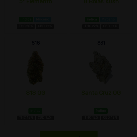
5º Elemento
8 Bolas Kush
índica
Mirceno
índica
Mirceno
THC 20%
CBD 1±%
THC 22%
CBD 1±%
818
831
818 OG
Santa Cruz OG
índica
índica
THC 1±%
CBD 1±%
THC 1±%
CBD 1±%