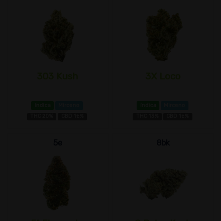
303 Kush
3X Loco
índica
Mirceno
índica
Mirceno
THC 20%
CBD 1±%
THC 13%
CBD 1±%
5e
8bk