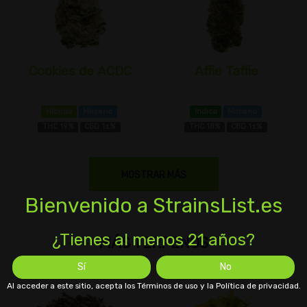
Cookies de ACDC
Affie Taffie
Híbrida
Mirceno
índica
Mirceno
THC 19%
CBD 1±%
THC 18%
CBD 1±%
MOSTRAR MÁS
Bienvenido a StrainsList.es
¿Tienes al menos 21 años?
MÁS TERPENOS
Sí
No
Al acceder a este sitio, acepta los Términos de uso y la Política de privacidad.