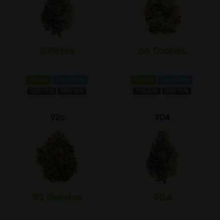
3 Reyes
66 Cookies
Híbrida
Cariofileno
Híbrida
Cariofileno
THC 19%
CBD 1±%
THC 21%
CBD 1±%
92c
9D4
92 Galletas
9D4