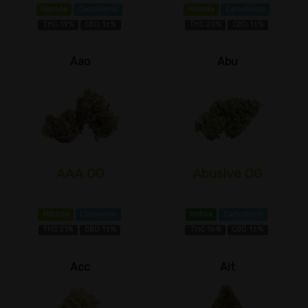
Híbrida
Cariofileno
Híbrida
Cariofileno
THC 19%
CBD 1±%
THC 20%
CBD 1±%
Aao
Abu
AAA OG
Abusive OG
Híbrida
Limoneno
índica
Cariofileno
THC 21%
CBD 1±%
THC 16%
CBD 1±%
Acc
Ait