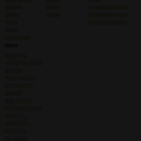
Tipo Químico
índica
Guiar
Terpeno
Sativa
Opiniones de Cepas
Efecto
Híbrida
Cannabis Medicinal
Tratar
Guías Psicodélicas
Gusto
Psychedelic
Apoyo
Preguntas
frecuentes - Lista
de cepas
Sobre nosotros
Contacta con
nosotros
Mapa del sitio
Política de cookies
Términos y
condiciones
Política de
privacidad