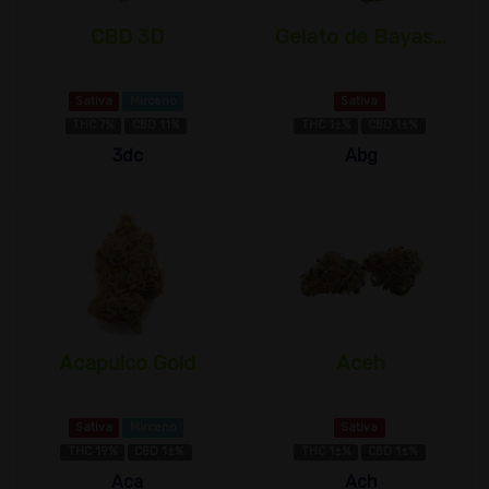
CBD 3D
Gelato de Bayas...
Sativa
Mirceno
Sativa
THC 7%
CBD 11%
THC 1±%
CBD 1±%
3dc
Abg
Acapulco Gold
Aceh
Sativa
Mirceno
Sativa
THC 19%
CBD 1±%
THC 1±%
CBD 1±%
Aca
Ach