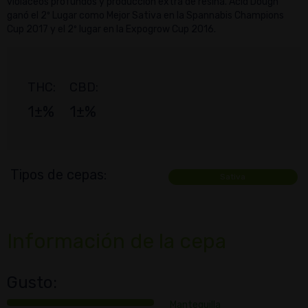
violáceos profundos y producción extra de resina. Acid Dough
ganó el 2º Lugar como Mejor Sativa en la Spannabis Champions
Cup 2017 y el 2º lugar en la Expogrow Cup 2016.
THC:
CBD:
1±%
1±%
Tipos de cepas:
Sativa
Información de la cepa
Gusto:
Mantequilla