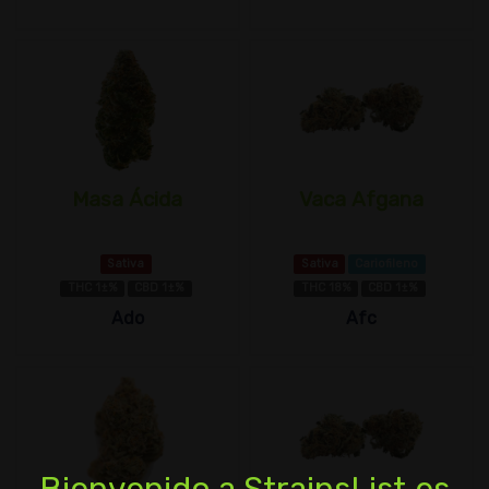
Masa Ácida
Vaca Afgana
Sativa
Sativa
Cariofileno
THC 1±%
CBD 1±%
THC 18%
CBD 1±%
Ado
Afc