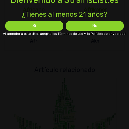
Bienvenido a StrainsList.es
Africano
Afrikaner
¿Tienes al menos 21 años?
Sí
No
Sativa
Sativa
THC 13%
CBD 1±%
THC 1±%
CBD 1±%
Al acceder a este sitio, acepta los Términos de uso y la Política de privacidad.
Afr
Akn
Artículo relacionado