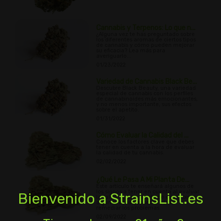
Cannabis y Terpenos: Lo que n...
¿Alguna vez te has preguntado sobre
los diferentes aromas de ciertos tipos
de cannabis y cómo pueden mejorar
su eficacia? Lea más para
averiguarlo...
01/23/2022
Variedad de Cannabis Black Be...
Descubre Black Beauty, una variedad
especial de cannabis con los perfiles
de cannabinoides más emocionantes,
y no menos importante, sus efectos
sobre el apetito.
01/31/2022
Cómo Evaluar la Calidad del ...
Conoce los factores clave que debes
tener en cuenta a la hora de evaluar
la calidad de tu cannabis.
02/02/2022
¿Qué Le Pasa A Mi Planta De...
Este artículo te enseñará algunos de
los signos a tener en cuenta al evaluar
Bienvenido a StrainsList.es
la salud de una planta de cannabis, y
algunos consejos sobre cómo
remediar los problemas.
02/09/2022