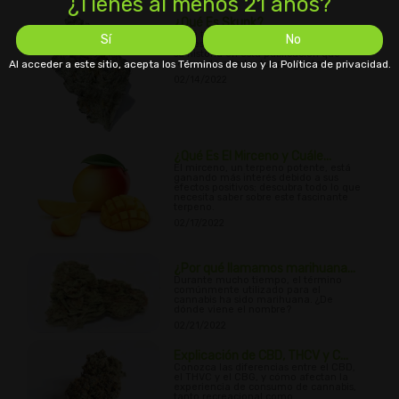
¿Tienes al menos 21 años?
¿Qué Es Skunk?
¿Qué tipo de cannabis es skunk y cómo
Sí
No
se desarrolló? Aprende todo sobre él y
su historia en esta publicación que
Al acceder a este sitio, acepta los Términos de uso y la Política de privacidad.
responde a todas tus preguntas.
02/14/2022
¿Qué Es El Mirceno y Cuále...
El mirceno, un terpeno potente, está
ganando más interés debido a sus
efectos positivos; descubra todo lo que
necesita saber sobre este fascinante
terpeno.
02/17/2022
¿Por qué llamamos marihuana...
Durante mucho tiempo, el término
comúnmente utilizado para el
cannabis ha sido marihuana. ¿De
dónde viene el nombre?
02/21/2022
Explicación de CBD, THCV y C...
Conozca las diferencias entre el CBD,
el THVC y el CBG, y cómo afectan la
experiencia de consumo de cannabis,
tanto recreacional como