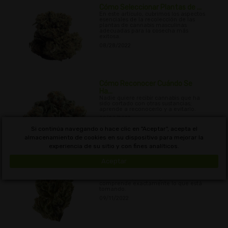
Cómo Seleccionar Plantas de ...
En este artículo, cubrimos los aspectos
esenciales de la recolección de las
plantas de cannabis masculinas
adecuadas para la cosecha más
exitosa.
08/28/2022
Cómo Reconocer Cuándo Se
Ha...
Nadie quiere recibir cannabis que ha
sido cortado con otras sustancias;
aprende a reconocerlo y a evitarlo.
09/04/2022
Si continúa navegando o hace clic en "Aceptar", acepta el
almacenamiento de cookies en su dispositivo para mejorar la
experiencia de su sitio y con fines analíticos.
Qué es el e-líquido de CBD ...
Aceptar
Aprenda todo sobre el e-líquido de
CBD, sus usos, cómo se produce y
mucho más, para asegurarse de que
comprende exactamente lo que está
tomando.
09/11/2022